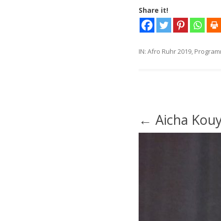
Share it!
IN:
Afro Ruhr 2019
,
Program
Post
Post
←
Aicha Kou
navigation
navigation