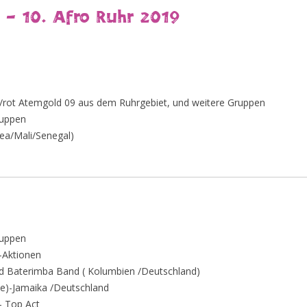
 – 10. Afro Ruhr 2019
z/rot Atemgold 09 aus dem Ruhrgebiet, und weitere Gruppen
ruppen
ea/Mali/Senegal)
ruppen
-Aktionen
nd Baterimba Band ( Kolumbien /Deutschland)
)-Jamaika /Deutschland
– Top Act