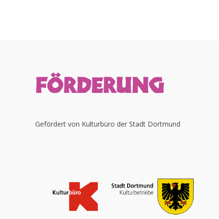
t
i
v
e
:
FÖRDERUNG
Gefördert von Kulturbüro der Stadt Dortmund