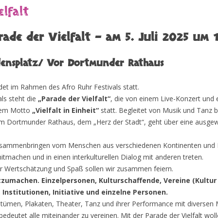
lfalt
de der Vielfalt – am 5. Juli 2025 um 
densplatz/ Vor Dortmunder Rathaus
ndet im Rahmen des Afro Ruhr Festivals statt.
als steht die
„Parade der Vielfalt“
, die von einem Live-Konzert und e
 dem Motto
„Vielfalt in Einheit“
statt. Begleitet von Musik und Tanz b
m Dortmunder Rathaus, dem „Herz der Stadt“, geht über eine ausgew
 Zusammenbringen vom Menschen aus verschiedenen Kontinenten und
mitmachen und in einen interkulturellen Dialog mit anderen treten.
er Wertschätzung und Spaß sollen wir zusammen feiern.
tzumachen. Einzelpersonen, Kulturschaffende, Vereine (Kultur 
Institutionen, Initiative und einzelne Personen.
tümen, Plakaten, Theater, Tanz und ihrer Performance mit diversen
 bedeutet alle miteinander zu vereinen. Mit der Parade der Vielfalt wo