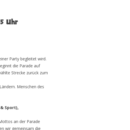
15 Uhr
iner Party begleitet wird.
eginnt die Parade auf
ählte Strecke zurück zum
 Ländern. Menschen des
& Sport),
 Mottos an der Parade
llen wir gemeinsam die