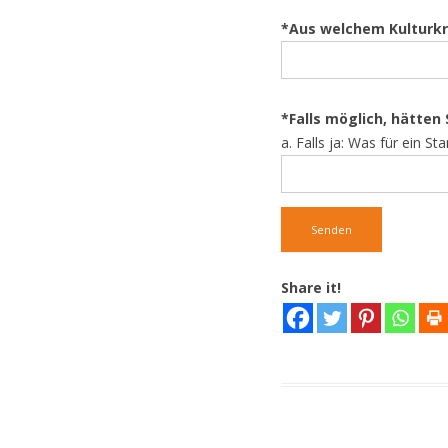
*Aus welchem Kulturkr
*Falls möglich, hätten
a. Falls ja: Was für ein St
A
Share it!
l
t
e
r
n
a