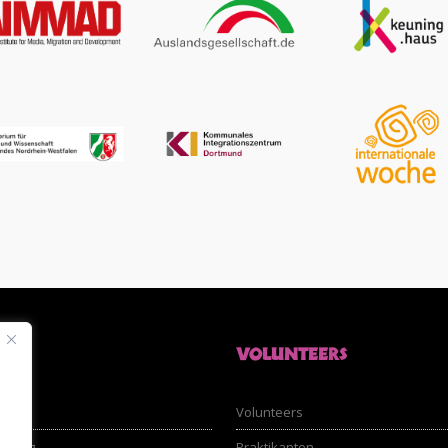
LER
VOLUNTEERS
nfos
Volunteers
ldung
Praktikanten