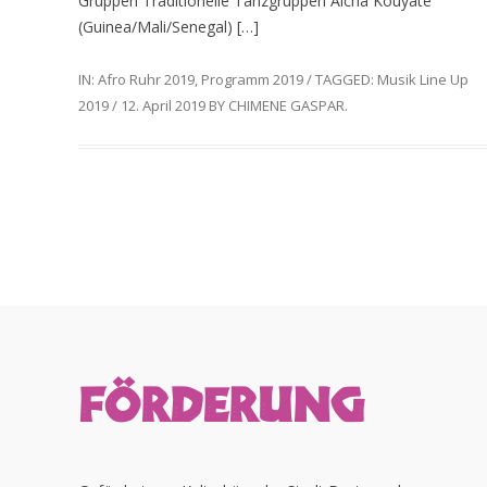
Gruppen Traditionelle Tanzgruppen Aicha Kouyate
(Guinea/Mali/Senegal) […]
IN:
Afro Ruhr 2019
,
Programm 2019
/
TAGGED:
Musik Line Up
2019
/
12. April 2019
BY
CHIMENE GASPAR
.
FÖRDERUNG