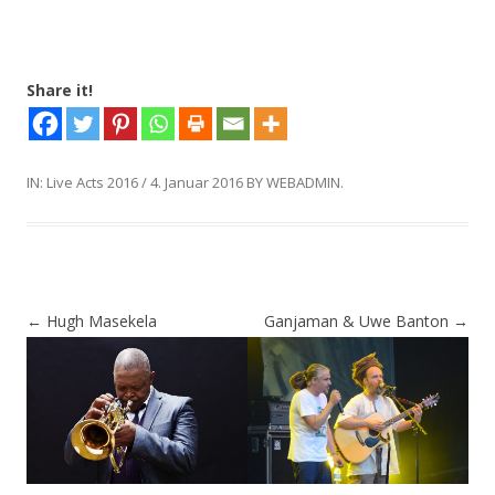
Share it!
IN:
Live Acts 2016
/
4. Januar 2016
BY
WEBADMIN
.
Post
←
Hugh Masekela
Ganjaman & Uwe Banton
→
Post
navigation
navigation