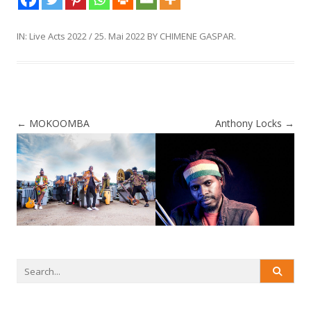
IN:
Live Acts 2022
/
25. Mai 2022
BY
CHIMENE GASPAR
.
Post
←
MOKOOMBA
Anthony Locks
→
Post
navigation
navigation
Search
for: