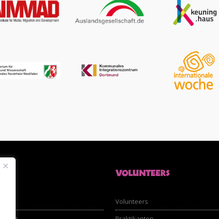
LER
VOLUNTEERS
nfos
Volunteers
ldung
Praktikanten