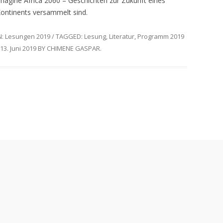
magine Africa 2060 – Geschichten zur Zukunft eines
ontinents versammelt sind.
N:
Lesungen 2019
/
TAGGED:
Lesung
,
Literatur
,
Programm 2019
13. Juni 2019
BY
CHIMENE GASPAR
.