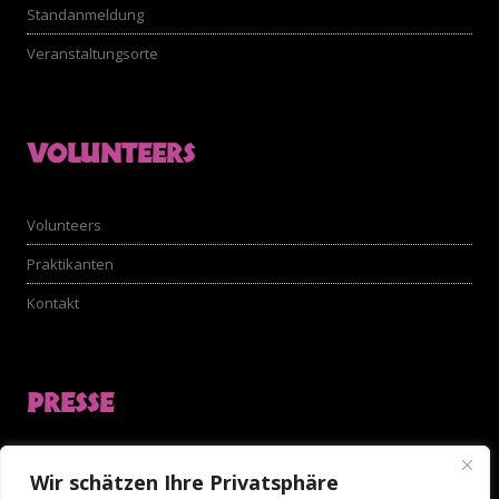
Standanmeldung
Veranstaltungsorte
VOLUNTEERS
Volunteers
Praktikanten
Kontakt
PRESSE
Akkreditierungsformular
Wir schätzen Ihre Privatsphäre