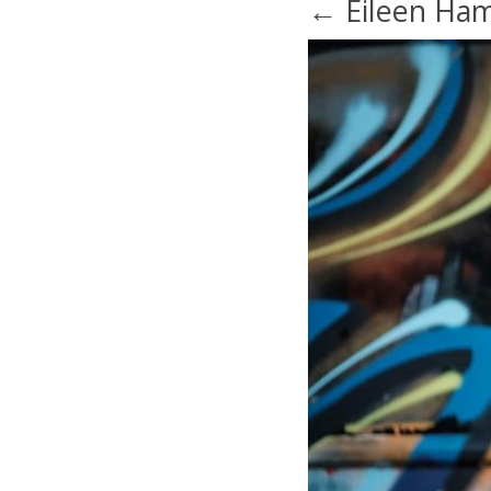
←
Eileen Ham
navigation
navigation